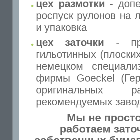
цех размотки
- допе
роспуск рулонов на 
и упаковка
цех заточки
- про
гильотинных (плоски
немецком специали
фирмы Goeckel (Гер
оригинальных ра
рекомендуемых завод
Мы не просто
работаем зат
собственных бума