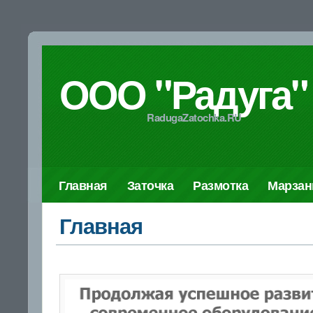
ООО "Радуга"
RadugaZatochka.RU
Главная
Заточка
Размотка
Марза
Главная